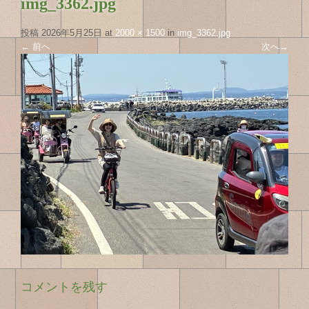
img_3362.jpg
投稿
2026年5月25日
at
2000 × 1500
in
img_3362.jpg
←
前へ
次へ
→
コメントを残す