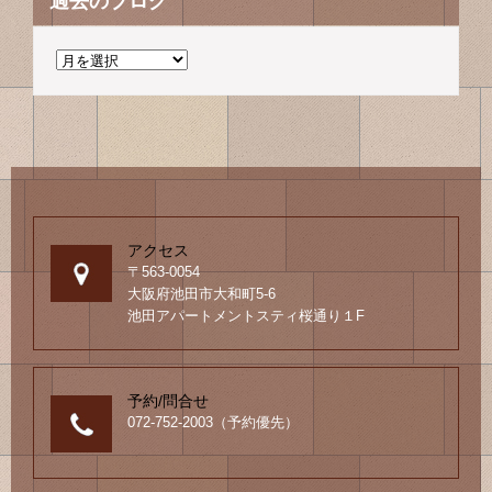
過去のブログ
過
去
の
ブ
ロ
グ
アクセス
〒563-0054
大阪府池田市大和町5-6
池田アパートメントスティ桜通り１F
予約/問合せ
072-752-2003（予約優先）