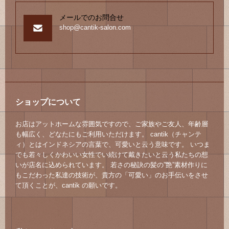
メールでのお問合せ
shop@cantik-salon.com
ショップについて
お店はアットホームな雰囲気ですので、ご家族やご友人、年齢層
も幅広く、どなたにもご利用いただけます。 cantik（チャンテ
ィ）とはインドネシアの言葉で、可愛いと云う意味です。 いつま
でも若々しくかわいい女性でい続けて戴きたいと云う私たちの想
いが店名に込められています。 若さの秘訣の髪の”艶”素材作りに
もこだわった私達の技術が、貴方の「可愛い」のお手伝いをさせ
て頂くことが、cantik の願いです。