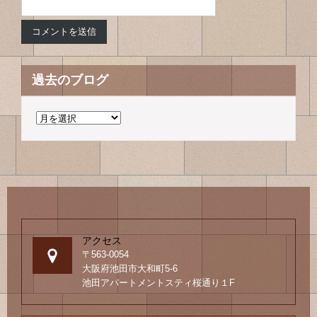
過去のブログ
過
去
の
ブ
ロ
グ
アクセス
〒563-0054
大阪府池田市大和町5-6
池田アパートメントスティ桜通り１F