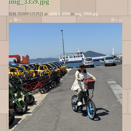
img_3359.jpg
投稿
2026年5月25日
at
1926 × 2000
in
img_3359.jpg
←
前へ
次へ
→