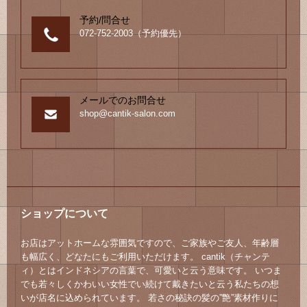
予約/問合せ
072-752-2003（予約優先）
メールでのお問合せ
shop@cantik-salon.com
ショップについて
お店はアットホームな雰囲気ですので、ご家族やご友人、年齢層
も幅広く、どなたにもご利用いただけます。 cantik（チャンテ
ィ）とはインドネシアの言葉で、可愛いと云う意味です。 いつま
でも若々しくかわいい女性でい続けて戴きたいと云う私たちの想
いが店名に込められています。 若さの秘訣の髪の”艶”素材作りに