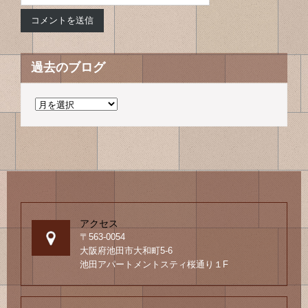
過去のブログ
過
去
の
ブ
ロ
グ
アクセス
〒563-0054
大阪府池田市大和町5-6
池田アパートメントスティ桜通り１F