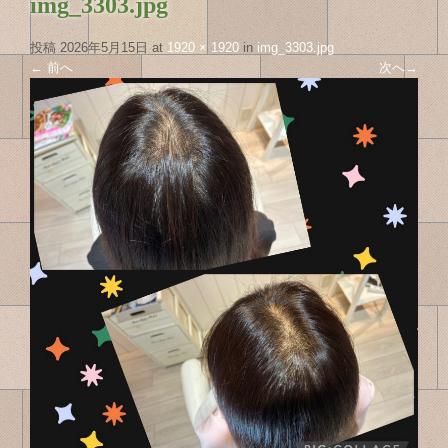
img_3303.jpg
投稿
2026年5月15日
at
1920 × 1920
in
img_3303.jpg
←
前へ
次へ
→