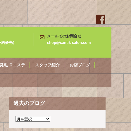
メールでのお問合せ
3（予約優先）
shop@cantik-salon.com
発毛 Ｇエステ
スタッフ紹介
お店ブログ
過去のブログ
過
去
の