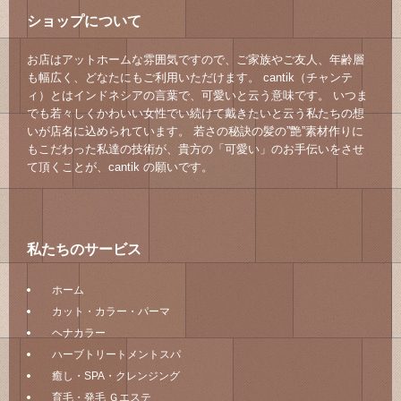
ショップについて
お店はアットホームな雰囲気ですので、ご家族やご友人、年齢層
も幅広く、どなたにもご利用いただけます。 cantik（チャンテ
ィ）とはインドネシアの言葉で、可愛いと云う意味です。 いつま
でも若々しくかわいい女性でい続けて戴きたいと云う私たちの想
いが店名に込められています。 若さの秘訣の髪の”艶”素材作りに
もこだわった私達の技術が、貴方の「可愛い」のお手伝いをさせ
て頂くことが、cantik の願いです。
私たちのサービス
ホーム
カット・カラー・パーマ
ヘナカラー
ハーブトリートメントスパ
癒し・SPA・クレンジング
育毛・発毛 Ｇエステ