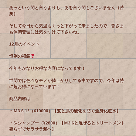
あっという間と言うよりも、あを言う間もございません（苦
笑）
そして今日から気温もぐっと下がって来ましたので、皆さま
も体調管理には気をつけて下さいね。
12月のイベント
恒例の福袋
今年もかなりお得な内容になってます！
世間では色々なモノが値上がりしてる中ですので、今年は特
に超お得になっています！
商品内容は
＊
Ｍ3.6 1ℓ（¥10000）【髪と肌の酸化を防ぐ全身化粧水】
＊
S-シャンプー（¥2800）【Ｍ3.6と混ぜるとトリートメント
要らずでサラサラ髪へ】