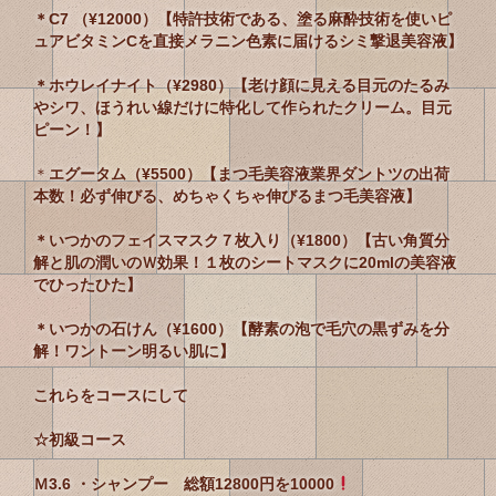
＊C7 （¥12000）【特許技術である、塗る麻酔技術を使いピ
ュアビタミンCを直接メラニン色素に届けるシミ撃退美容液】
＊ホウレイナイト（¥2980）【老け顔に見える目元のたるみ
やシワ、ほうれい線だけに特化して作られたクリーム。目元
ピーン！】
＊
エグータム（¥5500）【まつ毛美容液業界ダントツの出荷
本数！必ず伸びる、めちゃくちゃ伸びるまつ毛美容液】
＊いつかのフェイスマスク７枚入り（¥1800）【古い角質分
解と肌の潤いのＷ効果！１枚のシートマスクに20mlの美容液
でひったひた】
＊いつかの石けん（¥1600）【酵素の泡で毛穴の黒ずみを分
解！ワントーン明るい肌に】
これらをコースにして
☆初級コース
Ｍ3.6 ・シャンプー 総額12800円を10000