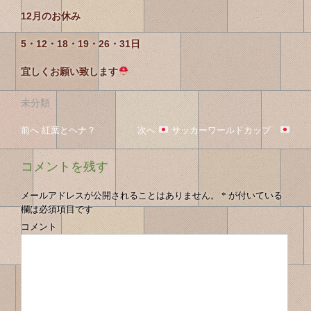
12月のお休み
5・12・18・19・26・31日
宜しくお願い致します
未分類
投
投
前へ
前
紅葉とヘナ？
次へ
次
サッカーワールドカップ
稿
の
の
稿
投
投
ナ
コメントを残す
の
稿
稿
ビ
へ
へ
ゲ
ナ
メールアドレスが公開されることはありません。
*
が付いている
ー
欄は必須項目です
ビ
シ
コメント
ゲ
ョ
ン
ー
シ
ョ