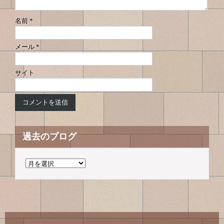
ン
名前
*
メール
*
サイト
過去のブログ
過
去
の
ブ
ロ
グ