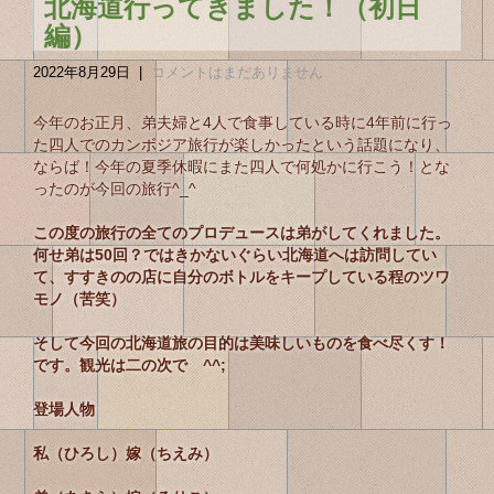
北海道行ってきました！（初日
編）
2022年8月29日
|
コメントはまだありません
今年のお正月、弟夫婦と4人で食事している時に4年前に行っ
た四人でのカンボジア旅行が楽しかったという話題になり、
ならば！今年の夏季休暇にまた四人で何処かに行こう！とな
ったのが今回の旅行^_^
この度の旅行の全てのプロデュースは弟がしてくれました。
何せ弟は50回？ではきかないぐらい北海道へは訪問してい
て、すすきのの店に自分のボトルをキープしている程のツワ
モノ（苦笑）
そして今回の北海道旅の目的は美味しいものを食べ尽くす！
です。観光は二の次で ^^;
登場人物
私（ひろし）嫁（ちえみ）