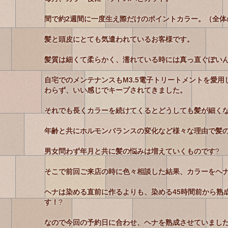
間で約2週間に一度生え際だけのポイントカラー。（全体
髪と頭皮にとても気遣われているお客様です。
髪質は細くて柔らかく、濡れている時には真っ直ぐぽい
自宅でのメンテナンスもM3.5電子トリートメントを愛
わらず、いい感じでキープされてきました。
それでも長くカラーを続けてくるとどうしても髪が細く
年齢と共にホルモンバランスの変化など様々な理由で髪
男女問わず年月と共に髪の悩みは増えていくものです
?
そこで前回ご来店の時に色々相談した結果、カラーをヘ
ヘナは染める直前に作るよりも、染める45時間前から熟
す！
?
なので今回の予約日に合わせ、ヘナを熟成させていまし