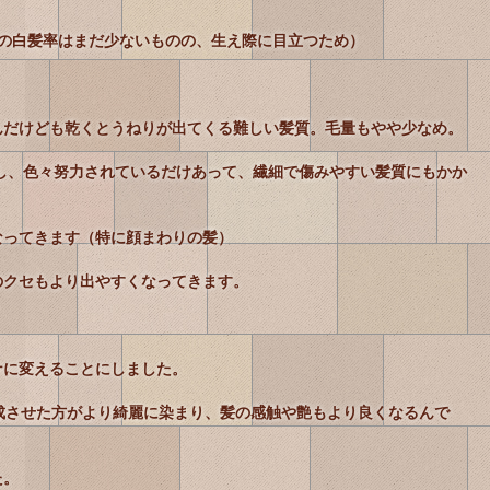
の白髪率はまだ少ないものの、生え際に目立つため）
んだけども乾くとうねりが出てくる難しい髪質。毛量もやや少なめ。
用し、色々努力されているだけあって、繊細で傷みやすい髪質にもかか
なってきます（特に顔まわりの髪）
のクセもより出やすくなってきます。
ナに変えることにしました。
成させた方がより綺麗に染まり、髪の感触や艶もより良くなるんで
た。