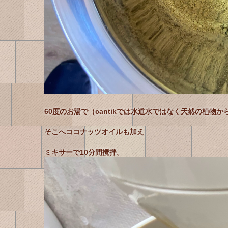
60度のお湯で（cantikでは水道水ではなく天然の植物
そこへココナッツオイルも加え
ミキサーで10分間攪拌。