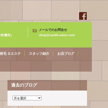
メールでのお問合せ
3（予約優先）
shop@cantik-salon.com
発毛 Ｇエステ
スタッフ紹介
お店ブログ
過去のブログ
過
去
の