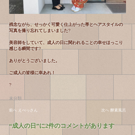
残念ながら、せっかく可愛く仕上がった帯とヘアスタイルの
写真を撮り忘れてしまいました
?
美容師をしていて、成人の日に関われることの幸せほっこり
感じる瞬間です
?
ありがとうございました。
ご成人の皆様に幸あれ！
?
未分類
投
投
前へ
前
えべっさん
次へ
次
酵素風呂
稿
の
の
稿
投
投
ナ
“
成人の日
”に2件のコメントがあります
の
稿
稿
ビ
へ
へ