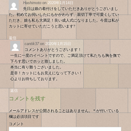
ゲ
ナ
Hashimoto
on
2020年1月14日
ー
先日は娘の着付けをしていただきありがとうございまし
ビ
シ
た。初めてお伺いしたにもかかわらず、親切丁寧で可愛くしてい
ゲ
ョ
ただき、娘も私も大満足！良い成人式になりました。今度は私が
カットに寄せていただこうと思います?
ン
ー
シ
返信
cantik37
on
2020年1月15日
ョ
コメントありがとうございます！
ン
一生に一度のイベントですので、ご満足頂けて私たちも胸を撫で
下ろす思いでホッと致しました。
本当に有り難うございました。
是非！カットにもお見えになって下さい！
心よりお待ちしております。
返信
コメントを残す
メールアドレスが公開されることはありません。
*
が付いている
欄は必須項目です
コメント