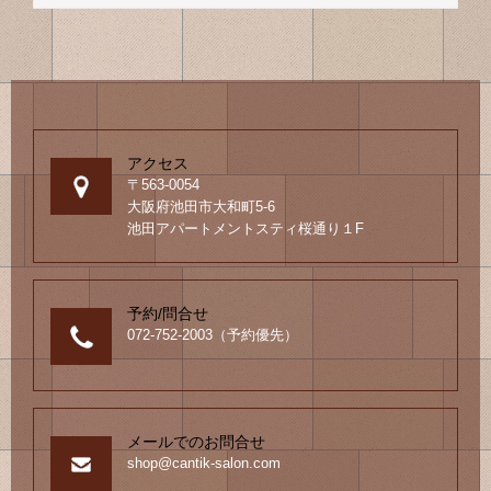
の
ブ
ロ
グ
アクセス
〒563-0054
大阪府池田市大和町5-6
池田アパートメントスティ桜通り１F
予約/問合せ
072-752-2003（予約優先）
メールでのお問合せ
shop@cantik-salon.com