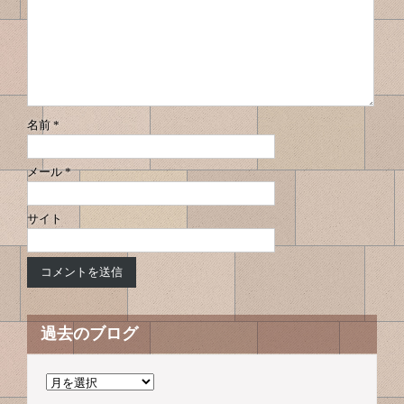
名前
*
メール
*
サイト
過去のブログ
過
去