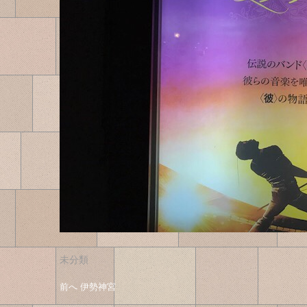
未分類
投
投
前へ
前
伊勢神宮
稿
の