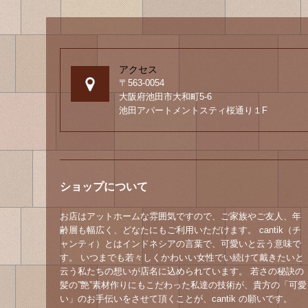
アクセス
〒563-0054
大阪府池田市大和町5-6
池田アパートメントスティ桜通り１F
ショップについて
お店はアットホームな雰囲気ですので、ご家族やご友人、年
齢層も幅広く、どなたにもご利用いただけます。 cantik（チ
ャンティ）とはインドネシアの言葉で、可愛いと云う意味で
す。 いつまでも若々しくかわいい女性でい続けて戴きたいと
云う私たちの想いが店名に込められています。 若さの秘訣の
髪の”艶”素材作りにもこだわった私達の技術が、貴方の「可愛
い」のお手伝いをさせて頂くことが、cantik の願いです。