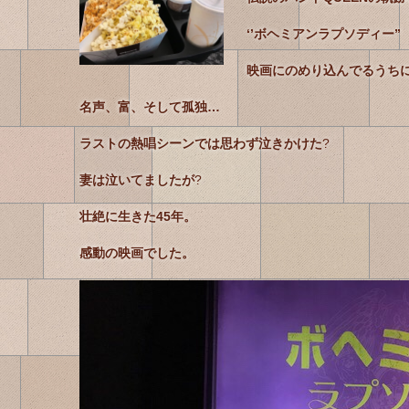
‘’ボヘミアンラプソディー”
映画にのめり込んでるうち
名声、富、そして孤独…
ラストの熱唱シーンでは思わず泣きかけた
?
妻は泣いてましたが
?
壮絶に生きた45年。
感動の映画でした。