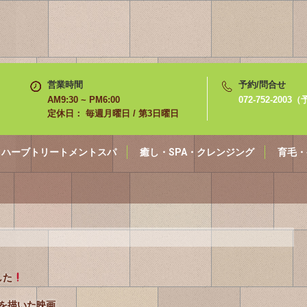
営業時間
予約/問合せ
AM9:30 ~ PM6:00
072-752-200
定休日： 毎週月曜日 / 第3日曜日
ハーブトリートメントスパ
癒し・SPA・クレンジング
育毛・
した
跡を描いた映画