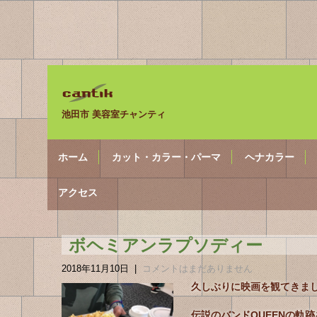
池田市 美容室チャンティ
ホーム
カット・カラー・パーマ
ヘナカラー
アクセス
ボヘミアンラプソディー
2018年11月10日
|
コメントはまだありません
久しぶりに映画を観てきま
伝説のバンドQUEENの軌