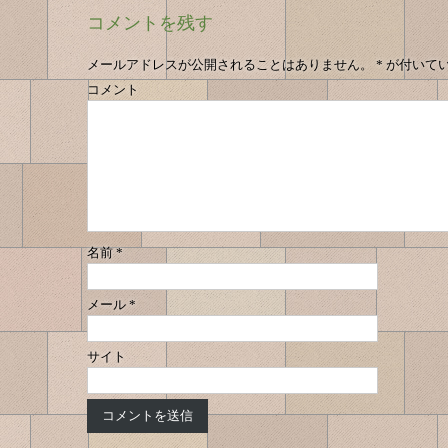
稿
投
ナ
コメントを残す
の
稿
ビ
へ
ゲ
ナ
メールアドレスが公開されることはありません。
*
が付いて
ー
コメント
ビ
シ
ゲ
ョ
ン
ー
シ
ョ
ン
名前
*
メール
*
サイト