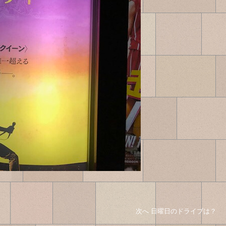
次へ
次
日曜日のドライブは？
の