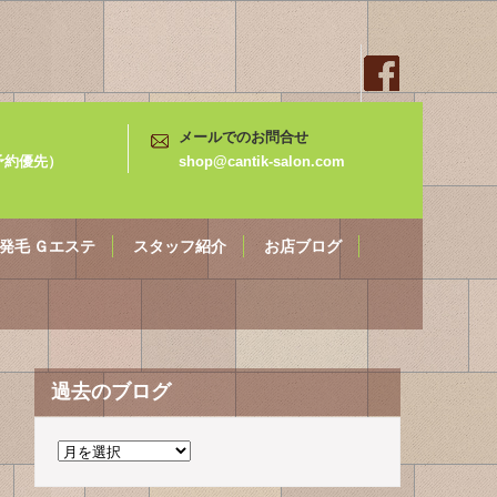
メールでのお問合せ
3（予約優先）
shop@cantik-salon.com
発毛 Ｇエステ
スタッフ紹介
お店ブログ
過去のブログ
過
去
の