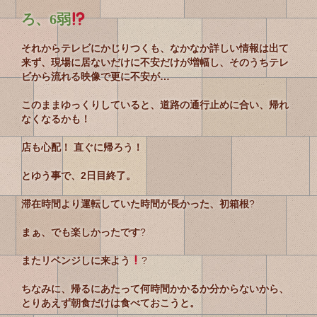
ろ、6弱
それからテレビにかじりつくも、なかなか詳しい情報は出て
来ず、現場に居ないだけに不安だけが増幅し、そのうちテレ
ビから流れる映像で更に不安が…
このままゆっくりしていると、道路の通行止めに合い、帰れ
なくなるかも！
店も心配！ 直ぐに帰ろう！
とゆう事で、2日目終了。
滞在時間より運転していた時間が長かった、初箱根
?
まぁ、でも楽しかったです
?
またリベンジしに来よう
?
ちなみに、帰るにあたって何時間かかるか分からないから、
とりあえず朝食だけは食べておこうと。