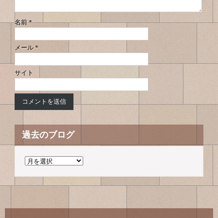
ン
名前
*
メール
*
サイト
過去のブログ
過
去
の
ブ
ロ
グ