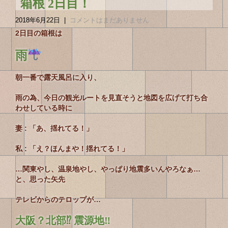
箱根 2日目！
2018年6月22日
|
コメントはまだありません
2日目の箱根は
雨
朝一番で露天風呂に入り、
雨の為、今日の観光ルートを見直そうと地図を広げて打ち合
わせしている時に
妻 : 「あ、揺れてる！」
私 : 「え？ほんまや！揺れてる！」
…関東やし、温泉地やし、やっぱり地震多いんやろなぁ…
と、思った矢先
テレビからのテロップが…
大阪？北部⁉︎ 震源地‼︎