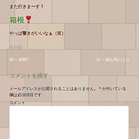
また行きま〜す
箱根
やっぱ響きがいいなぁ（笑）
未分類
投
投
前へ
前
箱根?
次へ
次
超お気に入り
稿
の
の
稿
投
投
ナ
コメントを残す
の
稿
稿
ビ
へ
へ
ゲ
ナ
メールアドレスが公開されることはありません。
*
が付いている
ー
欄は必須項目です
ビ
シ
コメント
ゲ
ョ
ン
ー
シ
ョ