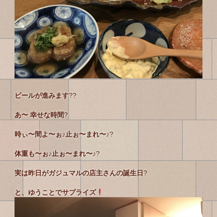
ビールが進みます
??
あ〜 幸せな時間
?
時ぃ〜間よ〜ぉ♪止ぉ〜まれ〜♪
?
体重も〜ぉ♪止ぉ〜まれ〜♪
?
実は昨日がガジュマルの店主さんの誕生日
?
と、ゆうことでサプライズ