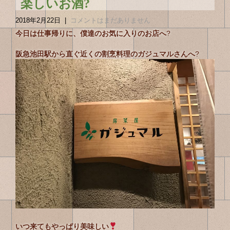
楽しいお酒?
2018年2月22日
|
コメントはまだありません
今日は仕事帰りに、僕達のお気に入りのお店へ
?
阪急池田駅から直ぐ近くの割烹料理のガジュマルさんへ
?
いつ来てもやっぱり美味しい