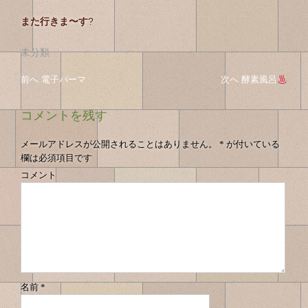
また行きま〜す
?
未分類
投
投
前へ
前
電子パーマ
次へ
次
酵素風呂
稿
の
の
稿
投
投
ナ
コメントを残す
の
稿
稿
ビ
へ
へ
ゲ
ナ
メールアドレスが公開されることはありません。
*
が付いている
ー
欄は必須項目です
ビ
シ
コメント
ゲ
ョ
ン
ー
シ
ョ
ン
名前
*