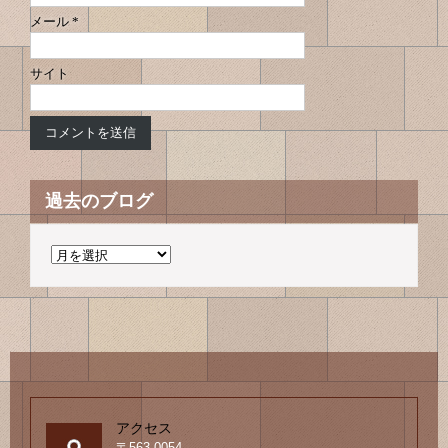
メール
*
サイト
過去のブログ
過
去
の
ブ
ロ
グ
アクセス
〒563-0054