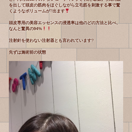
を出して頭皮の筋肉をほぐしながら立毛筋を刺激する事で驚
くようなボリュームが
?
出ます
頭皮専用の美容エッセンスの浸透率は他のどの方法と比べ、
なんと驚異の94%
注射針を使わない注射器とも言われています
?
先ずは施術前の状態