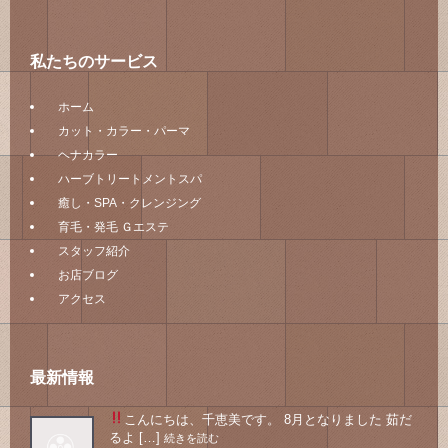
私たちのサービス
ホーム
カット・カラー・パーマ
ヘナカラー
ハーブトリートメントスパ
癒し・SPA・クレンジング
育毛・発毛 Ｇエステ
スタッフ紹介
お店ブログ
アクセス
最新情報
こんにちは、千恵美です。 8月となりました
茹だ
るよ […]
続きを読む