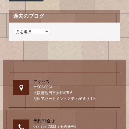
過去のブログ
過
去
の
ブ
ロ
グ
アクセス
〒563-0054
大阪府池田市大和町5-6
池田アパートメントスティ桜通り１F
予約/問合せ
072-752-2003（予約優先）