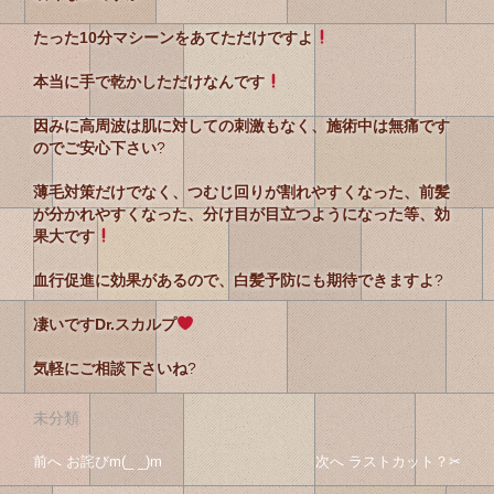
たった10分マシーンをあてただけですよ
本当に手で乾かしただけなんです
因みに高周波は肌に対しての刺激もなく、施術中は無痛です
のでご安心下さい
?
薄毛対策だけでなく、つむじ回りが割れやすくなった、前髪
が分かれやすくなった、分け目が目立つようになった等、効
果大です
血行促進に効果があるので、白髪予防にも期待できますよ
?
凄いですDr.スカルプ
気軽にご相談下さいね
?
未分類
投
投
前へ
前
お詫びm(_ _)m
次へ
次
ラストカット？✂︎
稿
の
の