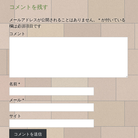
稿
投
投
ナ
コメントを残す
の
稿
稿
ビ
へ
へ
ゲ
ナ
メールアドレスが公開されることはありません。
*
が付いている
ー
欄は必須項目です
ビ
シ
コメント
ゲ
ョ
ン
ー
シ
ョ
ン
名前
*
メール
*
サイト