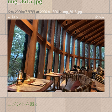
img_3615.jpg
投稿
2026年7月7日
at
2000 × 1500
in
img_3615.jpg
←
前へ
次へ
→
コメントを残す