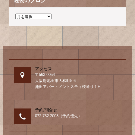
過去のブログ
過
去
の
ブ
ロ
グ
アクセス
〒563-0054
大阪府池田市大和町5-6
池田アパートメントスティ桜通り１F
予約/問合せ
072-752-2003（予約優先）