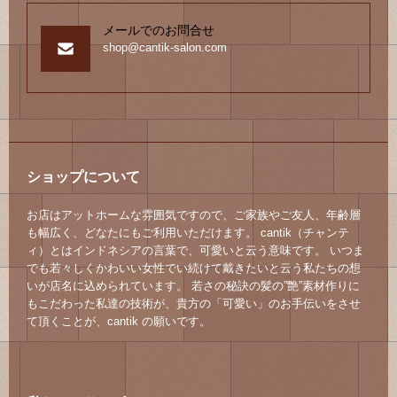
メールでのお問合せ
shop@cantik-salon.com
ショップについて
お店はアットホームな雰囲気ですので、ご家族やご友人、年齢層
も幅広く、どなたにもご利用いただけます。 cantik（チャンテ
ィ）とはインドネシアの言葉で、可愛いと云う意味です。 いつま
でも若々しくかわいい女性でい続けて戴きたいと云う私たちの想
いが店名に込められています。 若さの秘訣の髪の”艶”素材作りに
もこだわった私達の技術が、貴方の「可愛い」のお手伝いをさせ
て頂くことが、cantik の願いです。