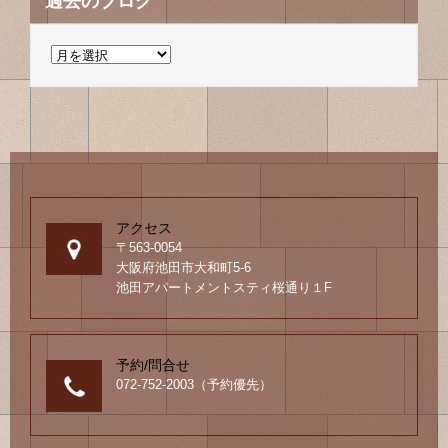
過去のブログ
過
去
の
ブ
ロ
グ
アクセス
〒563-0054
大阪府池田市大和町5-6
池田アパートメントスティ桜通り１F
予約/問合せ
072-752-2003（予約優先）