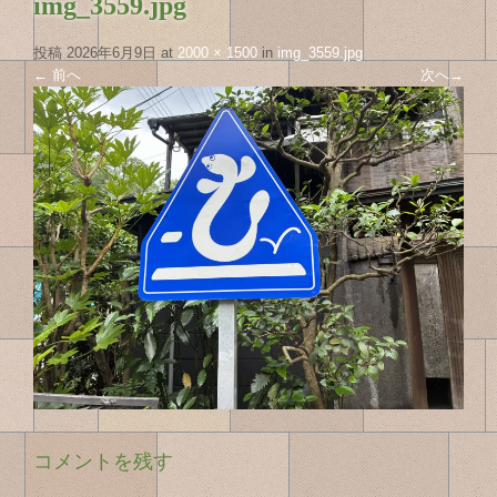
img_3559.jpg
投稿
2026年6月9日
at
2000 × 1500
in
img_3559.jpg
←
前へ
次へ
→
コメントを残す