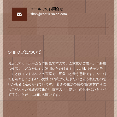
メールでのお問合せ
shop@cantik-salon.com
ショップについて
お店はアットホームな雰囲気ですので、ご家族やご友人、年齢層
も幅広く、どなたにもご利用いただけます。 cantik（チャンテ
ィ）とはインドネシアの言葉で、可愛いと云う意味です。 いつま
でも若々しくかわいい女性でい続けて戴きたいと云う私たちの想
いが店名に込められています。 若さの秘訣の髪の”艶”素材作りに
もこだわった私達の技術が、貴方の「可愛い」のお手伝いをさせ
て頂くことが、cantik の願いです。