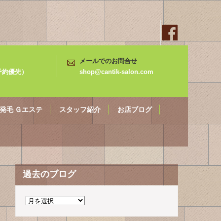
メールでのお問合せ
3（予約優先）
shop@cantik-salon.com
発毛 Ｇエステ
スタッフ紹介
お店ブログ
過去のブログ
過
去
の