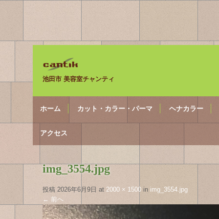
池田市 美容室チャンティ
ホーム
カット・カラー・パーマ
ヘナカラー
アクセス
img_3554.jpg
投稿
2026年6月9日
at
2000 × 1500
in
img_3554.jpg
←
前へ