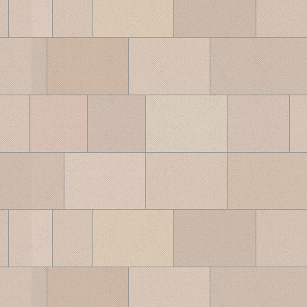
ブ
ロ
グ