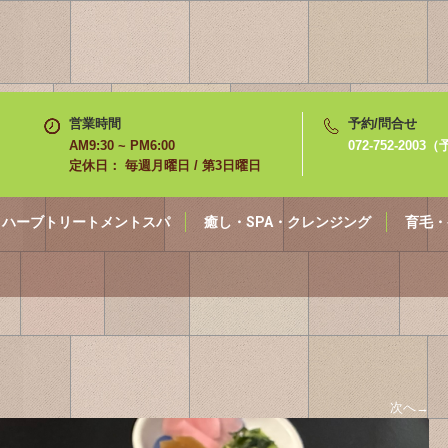
営業時間
予約/問合せ
AM9:30 ~ PM6:00
072-752-200
定休日： 毎週月曜日 / 第3日曜日
ハーブトリートメントスパ
癒し・SPA・クレンジング
育毛・
次へ
→