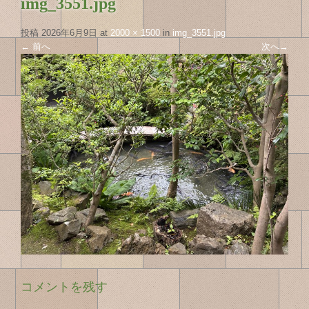
img_3551.jpg
投稿
2026年6月9日
at
2000 × 1500
in
img_3551.jpg
←
前へ
次へ
→
コメントを残す