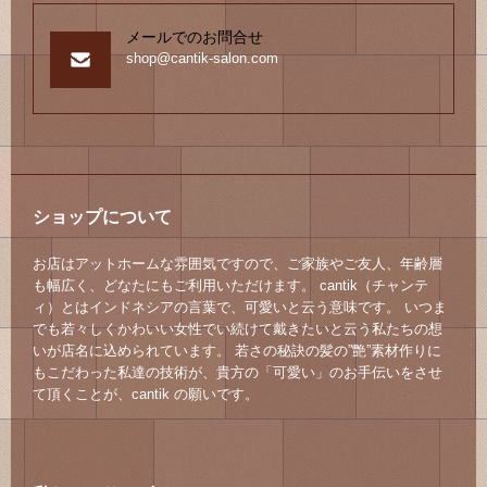
メールでのお問合せ
shop@cantik-salon.com
ショップについて
お店はアットホームな雰囲気ですので、ご家族やご友人、年齢層
も幅広く、どなたにもご利用いただけます。 cantik（チャンテ
ィ）とはインドネシアの言葉で、可愛いと云う意味です。 いつま
でも若々しくかわいい女性でい続けて戴きたいと云う私たちの想
いが店名に込められています。 若さの秘訣の髪の”艶”素材作りに
もこだわった私達の技術が、貴方の「可愛い」のお手伝いをさせ
て頂くことが、cantik の願いです。