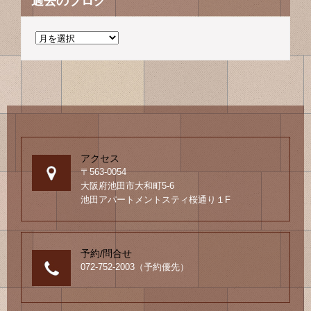
過去のブログ
過
去
の
ブ
ロ
グ
アクセス
〒563-0054
大阪府池田市大和町5-6
池田アパートメントスティ桜通り１F
予約/問合せ
072-752-2003（予約優先）