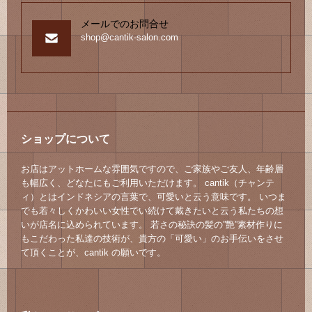
メールでのお問合せ
shop@cantik-salon.com
ショップについて
お店はアットホームな雰囲気ですので、ご家族やご友人、年齢層
も幅広く、どなたにもご利用いただけます。 cantik（チャンテ
ィ）とはインドネシアの言葉で、可愛いと云う意味です。 いつま
でも若々しくかわいい女性でい続けて戴きたいと云う私たちの想
いが店名に込められています。 若さの秘訣の髪の”艶”素材作りに
もこだわった私達の技術が、貴方の「可愛い」のお手伝いをさせ
て頂くことが、cantik の願いです。