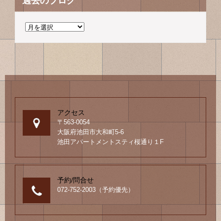
過去のブログ
過
去
の
ブ
ロ
グ
アクセス
〒563-0054
大阪府池田市大和町5-6
池田アパートメントスティ桜通り１F
予約/問合せ
072-752-2003（予約優先）