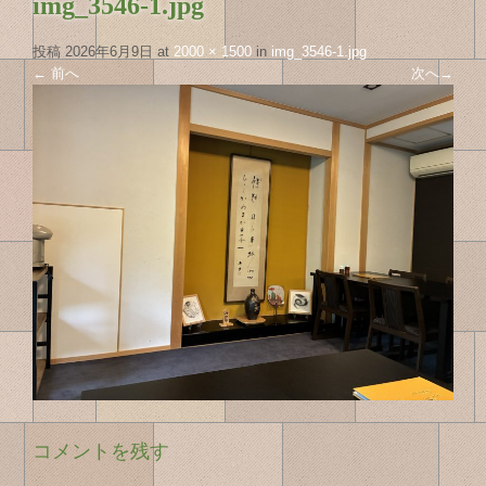
img_3546-1.jpg
投稿
2026年6月9日
at
2000 × 1500
in
img_3546-1.jpg
←
前へ
次へ
→
コメントを残す