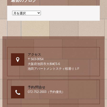
過去のブログ
過
去
の
ブ
ロ
グ
アクセス
〒563-0054
大阪府池田市大和町5-6
池田アパートメントスティ桜通り１F
予約/問合せ
072-752-2003（予約優先）