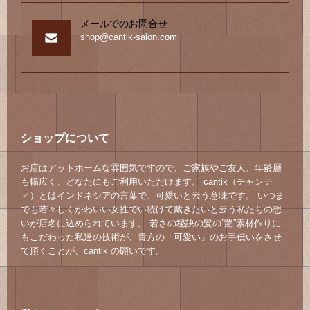
メールでのお問合せ
shop@cantik-salon.com
ショップについて
お店はアットホームな雰囲気ですので、ご家族やご友人、年齢層
も幅広く、どなたにもご利用いただけます。 cantik（チャンテ
ィ）とはインドネシアの言葉で、可愛いと云う意味です。 いつま
でも若々しくかわいい女性でい続けて戴きたいと云う私たちの想
いが店名に込められています。 若さの秘訣の髪の”艶”素材作りに
もこだわった私達の技術が、貴方の「可愛い」のお手伝いをさせ
て頂くことが、cantik の願いです。