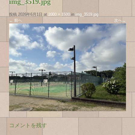
img_3519.jpg
投稿
2026年6月1日
at
2000 × 1500
in
img_3519.jpg
←
前へ
次へ
→
コメントを残す