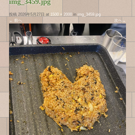
img_3459.jpg
投稿
2026年5月27日
at
1500 × 2000
in
img_3459.jpg
←
前へ
次へ
→