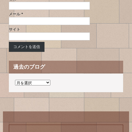
メール
*
サイト
過去のブログ
過
去
の
ブ
ロ
グ