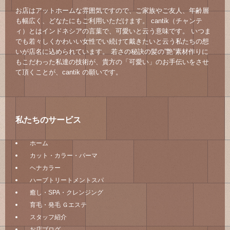
お店はアットホームな雰囲気ですので、ご家族やご友人、年齢層
も幅広く、どなたにもご利用いただけます。 cantik（チャンテ
ィ）とはインドネシアの言葉で、可愛いと云う意味です。 いつま
でも若々しくかわいい女性でい続けて戴きたいと云う私たちの想
いが店名に込められています。 若さの秘訣の髪の”艶”素材作りに
もこだわった私達の技術が、貴方の「可愛い」のお手伝いをさせ
て頂くことが、cantik の願いです。
私たちのサービス
ホーム
カット・カラー・パーマ
ヘナカラー
ハーブトリートメントスパ
癒し・SPA・クレンジング
育毛・発毛 Ｇエステ
スタッフ紹介
お店ブログ