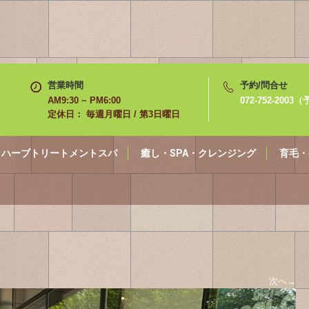
営業時間
予約/問合せ
AM9:30 ~ PM6:00
072-752-200
定休日： 毎週月曜日 / 第3日曜日
ハーブトリートメントスパ
癒し・SPA・クレンジング
育毛・
次へ
→