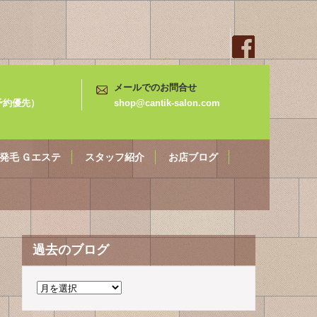
メールでのお問合せ
3（予約優先）
shop@cantik-salon.com
発毛 Ｇエステ
スタッフ紹介
お店ブログ
過去のブログ
過
去
の