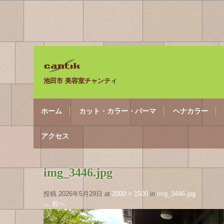
池田市 美容室チャンティ
ホーム
カット・カラー・パーマ
ヘナカラー
アクセス
img_3446.jpg
投稿
2026年5月29日
at
2000 × 1500
in
img_3446.jpg
←
前へ