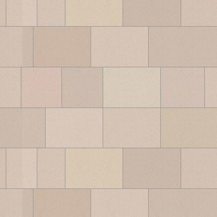
ブ
ロ
グ