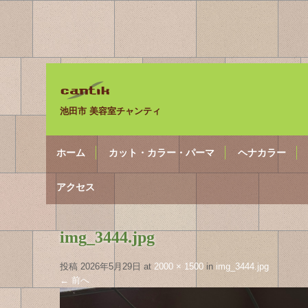
池田市 美容室チャンティ
ホーム
カット・カラー・パーマ
ヘナカラー
アクセス
img_3444.jpg
投稿
2026年5月29日
at
2000 × 1500
in
img_3444.jpg
←
前へ