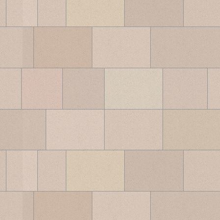
ブ
ロ
グ