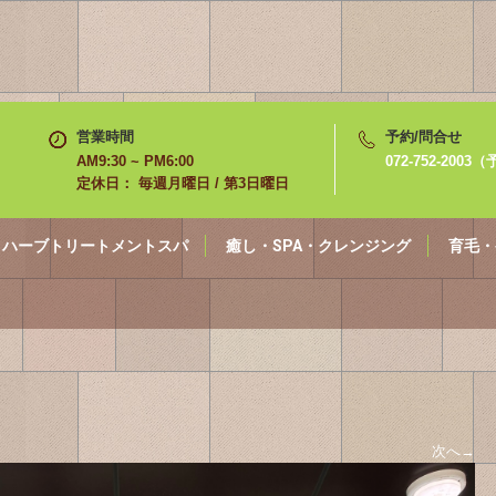
営業時間
予約/問合せ
AM9:30 ~ PM6:00
072-752-200
定休日： 毎週月曜日 / 第3日曜日
ハーブトリートメントスパ
癒し・SPA・クレンジング
育毛・
次へ
→