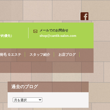
メールでのお問合せ
3（予約優先）
shop@cantik-salon.com
発毛 Ｇエステ
スタッフ紹介
お店ブログ
過去のブログ
過
去
の