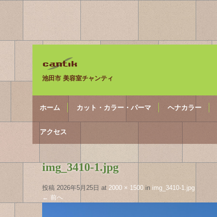
池田市 美容室チャンティ
ホーム
カット・カラー・パーマ
ヘナカラー
アクセス
img_3410-1.jpg
投稿
2026年5月25日
at
2000 × 1500
in
img_3410-1.jpg
←
前へ