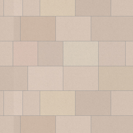
ブ
ロ
グ