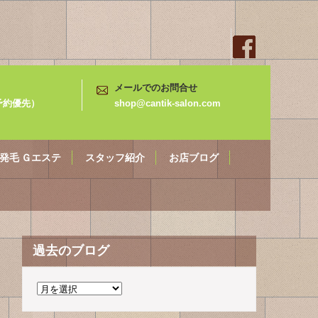
メールでのお問合せ
3（予約優先）
shop@cantik-salon.com
発毛 Ｇエステ
スタッフ紹介
お店ブログ
過去のブログ
過
去
の