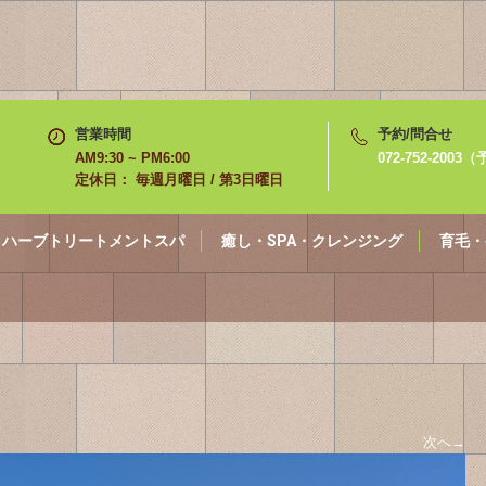
営業時間
予約/問合せ
AM9:30 ~ PM6:00
072-752-200
定休日： 毎週月曜日 / 第3日曜日
ハーブトリートメントスパ
癒し・SPA・クレンジング
育毛・
次へ
→