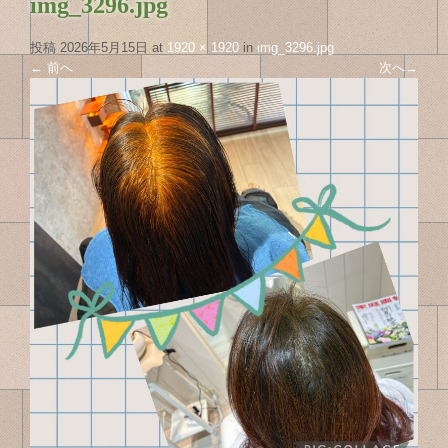
img_3296.jpg
投稿
2026年5月15日
at
1920 × 1920
in
img_3296.jpg
←
前へ
次へ
→