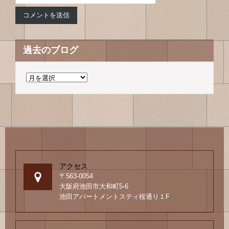
過去のブログ
過
去
の
ブ
ロ
グ
アクセス
〒563-0054
大阪府池田市大和町5-6
池田アパートメントスティ桜通り１F