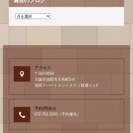
過去のブログ
過
去
の
ブ
ロ
グ
アクセス
〒563-0054
大阪府池田市大和町5-6
池田アパートメントスティ桜通り１F
予約/問合せ
072-752-2003（予約優先）