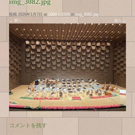
img_3082.jpg
投稿
2026年1月7日
at
2000 × 1500
in
img_3082.jpg
←
前へ
次へ
→
コメントを残す