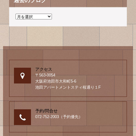
過去のブログ
過
去
の
ブ
ロ
グ
アクセス
〒563-0054
大阪府池田市大和町5-6
池田アパートメントスティ桜通り１F
予約/問合せ
072-752-2003（予約優先）