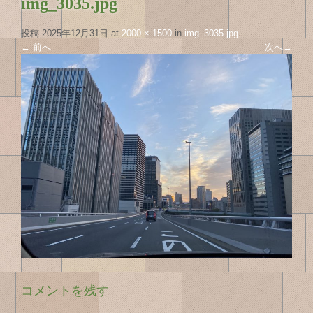
img_3035.jpg
投稿
2025年12月31日
at
2000 × 1500
in
img_3035.jpg
←
前へ
次へ
→
コメントを残す