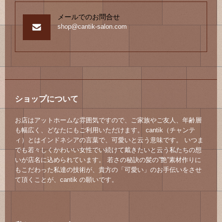
メールでのお問合せ
shop@cantik-salon.com
ショップについて
お店はアットホームな雰囲気ですので、ご家族やご友人、年齢層
も幅広く、どなたにもご利用いただけます。 cantik（チャンテ
ィ）とはインドネシアの言葉で、可愛いと云う意味です。 いつま
でも若々しくかわいい女性でい続けて戴きたいと云う私たちの想
いが店名に込められています。 若さの秘訣の髪の”艶”素材作りに
もこだわった私達の技術が、貴方の「可愛い」のお手伝いをさせ
て頂くことが、cantik の願いです。