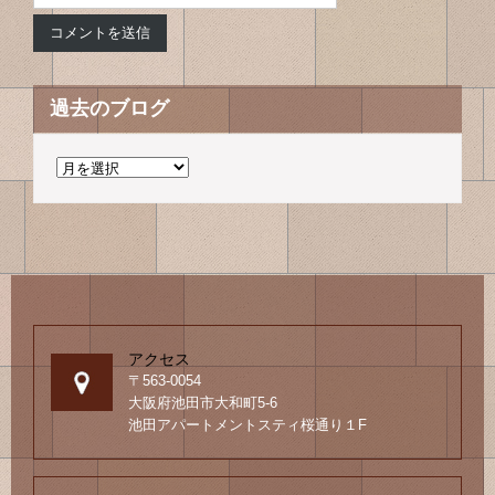
過去のブログ
過
去
の
ブ
ロ
グ
アクセス
〒563-0054
大阪府池田市大和町5-6
池田アパートメントスティ桜通り１F