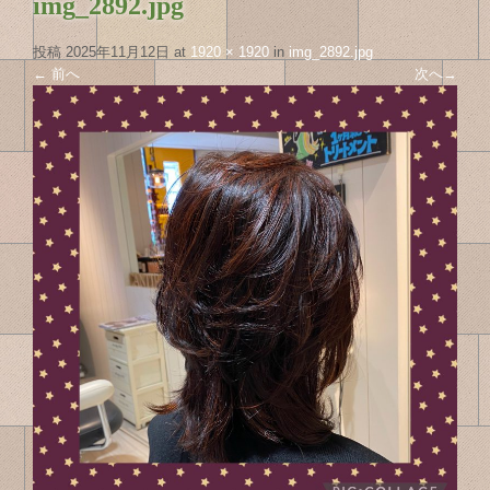
img_2892.jpg
投稿
2025年11月12日
at
1920 × 1920
in
img_2892.jpg
←
前へ
次へ
→