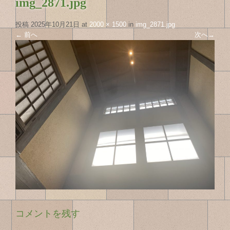
img_2871.jpg
投稿
2025年10月21日
at
2000 × 1500
in
img_2871.jpg
←
前へ
次へ
→
コメントを残す