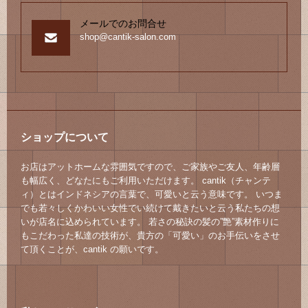
メールでのお問合せ
shop@cantik-salon.com
ショップについて
お店はアットホームな雰囲気ですので、ご家族やご友人、年齢層
も幅広く、どなたにもご利用いただけます。 cantik（チャンテ
ィ）とはインドネシアの言葉で、可愛いと云う意味です。 いつま
でも若々しくかわいい女性でい続けて戴きたいと云う私たちの想
いが店名に込められています。 若さの秘訣の髪の”艶”素材作りに
もこだわった私達の技術が、貴方の「可愛い」のお手伝いをさせ
て頂くことが、cantik の願いです。