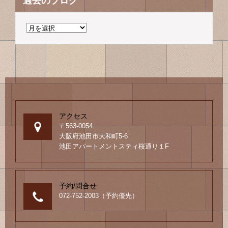
過去のブログ
過
去
の
ブ
ロ
グ
アクセス
〒563-0054
大阪府池田市大和町5-6
池田アパートメントスティ桜通り１F
予約/問合せ
072-752-2003（予約優先）