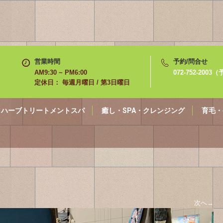
営業時間
予約/問合せ
AM9:30 ~ PM6:00
072-752-200
定休日： 毎週月曜日 / 第3日曜日
ハーブトリートメントスパ
癒し・SPA・クレンジング
育毛・
次へ
→