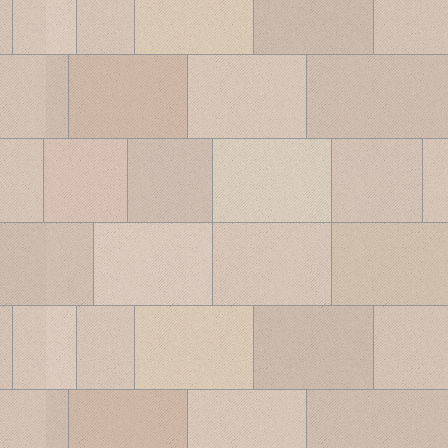
ブ
ロ
グ