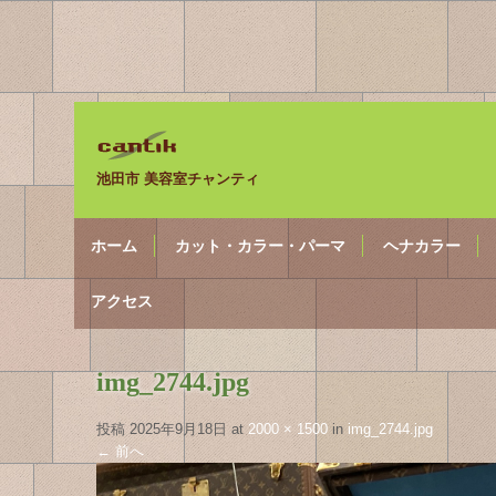
池田市 美容室チャンティ
ホーム
カット・カラー・パーマ
ヘナカラー
アクセス
img_2744.jpg
投稿
2025年9月18日
at
2000 × 1500
in
img_2744.jpg
←
前へ