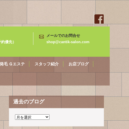
メールでのお問合せ
3（予約優先）
shop@cantik-salon.com
発毛 Ｇエステ
スタッフ紹介
お店ブログ
過去のブログ
過
去
の