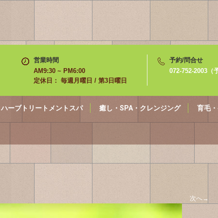
営業時間
予約/問合せ
AM9:30 ~ PM6:00
072-752-200
定休日： 毎週月曜日 / 第3日曜日
ハーブトリートメントスパ
癒し・SPA・クレンジング
育毛・
次へ
→