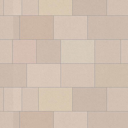
ブ
ロ
グ