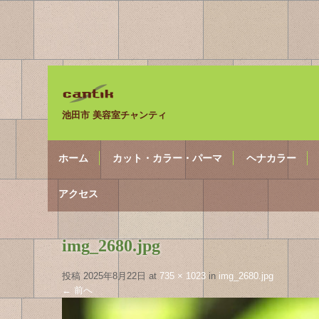
池田市 美容室チャンティ
ホーム
カット・カラー・パーマ
ヘナカラー
アクセス
img_2680.jpg
投稿
2025年8月22日
at
735 × 1023
in
img_2680.jpg
←
前へ