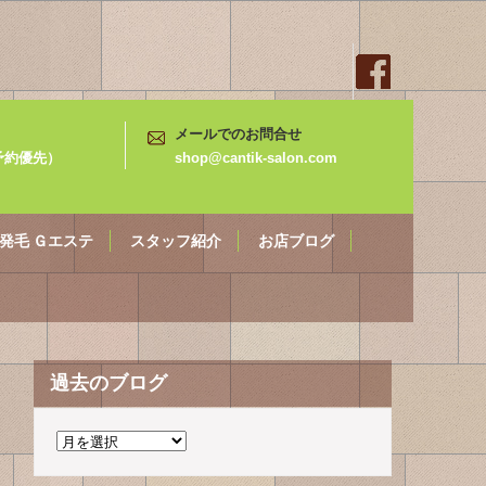
メールでのお問合せ
3（予約優先）
shop@cantik-salon.com
発毛 Ｇエステ
スタッフ紹介
お店ブログ
過去のブログ
過
去
の