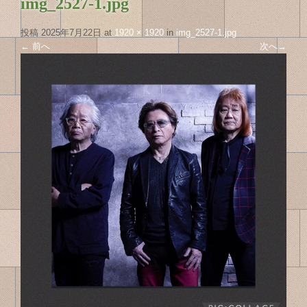
img_2527-1.jpg
投稿
2025年7月22日
at
1920 × 1920
in
img_2527-1.jpg
←
前へ
次へ
→