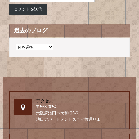
過去のブログ
過
去
の
ブ
ロ
グ
アクセス
〒563-0054
大阪府池田市大和町5-6
池田アパートメントスティ桜通り１F