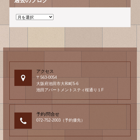
過去のブログ
過
去
の
ブ
ロ
グ
アクセス
〒563-0054
大阪府池田市大和町5-6
池田アパートメントスティ桜通り１F
予約/問合せ
072-752-2003（予約優先）