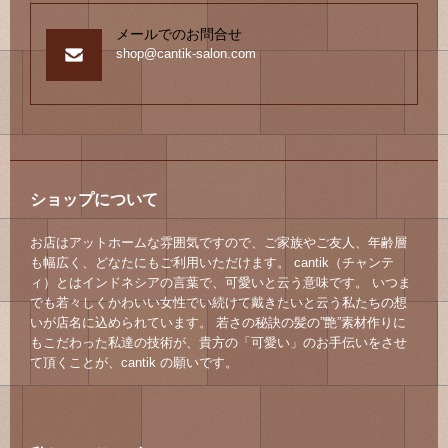
メールでのお問合せ
shop@cantik-salon.com
ショップについて
お店はアットホームな雰囲気ですので、ご家族やご友人、年齢層
も幅広く、どなたにもご利用いただけます。 cantik（チャンテ
ィ）とはインドネシアの言葉で、可愛いと云う意味です。 いつま
でも若々しくかわいい女性でい続けて戴きたいと云う私たちの想
いが店名に込められています。 若さの秘訣の髪の”艶”素材作りに
もこだわった私達の技術が、貴方の「可愛い」のお手伝いをさせ
て頂くことが、cantik の願いです。