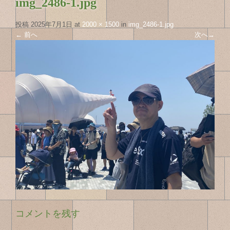
img_2486-1.jpg
投稿
2025年7月1日
at
2000 × 1500
in
img_2486-1.jpg
←
前へ
次へ
→
コメントを残す