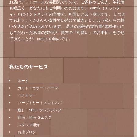
お店はアットホームな雰囲気ですので、ご家族やご友人、年齢層
も幅広く、どなたにもご利用いただけます。 cantik（チャンテ
ィ）とはインドネシアの言葉で、可愛いと云う意味です。 いつま
でも若々しくかわいい女性でい続けて戴きたいと云う私たちの想
いが店名に込められています。 若さの秘訣の髪の”艶”素材作りに
もこだわった私達の技術が、貴方の「可愛い」のお手伝いをさせ
て頂くことが、cantik の願いです。
私たちのサービス
ホーム
カット・カラー・パーマ
ヘナカラー
ハーブトリートメントスパ
癒し・SPA・クレンジング
育毛・発毛 Ｇエステ
スタッフ紹介
お店ブログ