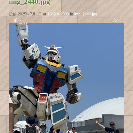
img_2440.jpg
投稿
2025年7月1日
at
1542 × 2000
in
img_2440.jpg
←
前へ
次へ
→