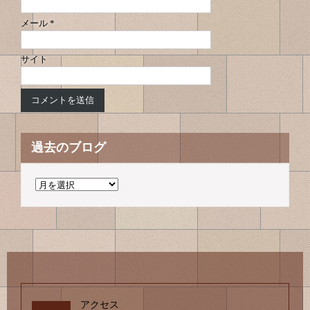
メール
*
サイト
過去のブログ
過
去
の
ブ
ロ
グ
アクセス