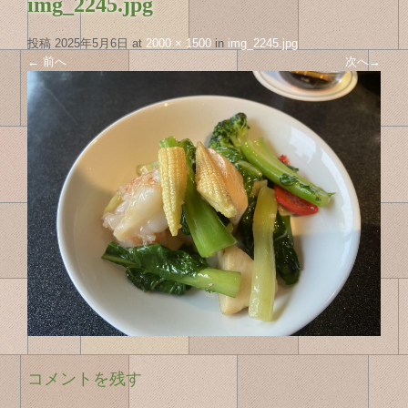
img_2245.jpg
投稿
2025年5月6日
at
2000 × 1500
in
img_2245.jpg
←
前へ
次へ
→
コメントを残す