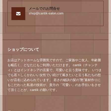
メールでのお問合せ
shop@cantik-salon.com
ショップについて
お店はアットホームな雰囲気ですので、ご家族やご友人、年齢層
も幅広く、どなたにもご利用いただけます。 cantik（チャンテ
ィ）とはインドネシアの言葉で、可愛いと云う意味です。 いつま
でも若々しくかわいい女性でい続けて戴きたいと云う私たちの想
いが店名に込められています。 若さの秘訣の髪の”艶”素材作りに
もこだわった私達の技術が、貴方の「可愛い」のお手伝いをさせ
て頂くことが、cantik の願いです。