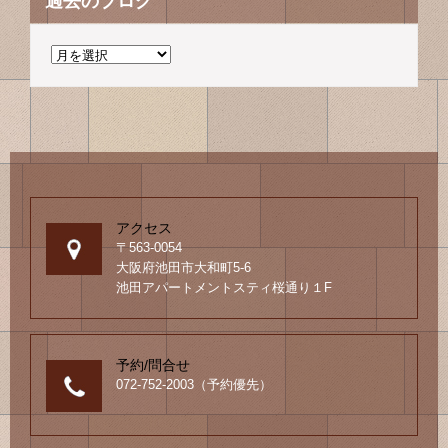
過去のブログ
過
去
の
ブ
ロ
グ
アクセス
〒563-0054
大阪府池田市大和町5-6
池田アパートメントスティ桜通り１F
予約/問合せ
072-752-2003（予約優先）