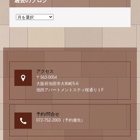
過去のブログ
過
去
の
ブ
ロ
グ
アクセス
〒563-0054
大阪府池田市大和町5-6
池田アパートメントスティ桜通り１F
予約/問合せ
072-752-2003（予約優先）