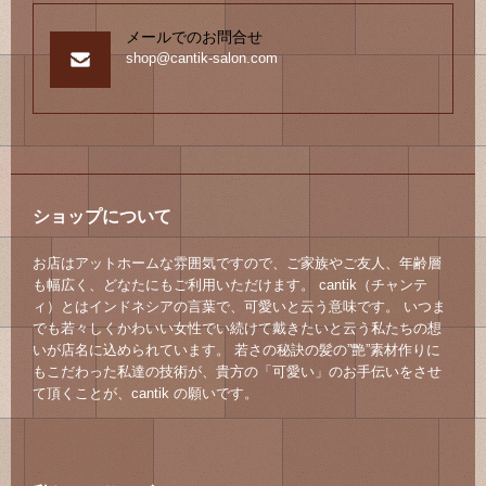
メールでのお問合せ
shop@cantik-salon.com
ショップについて
お店はアットホームな雰囲気ですので、ご家族やご友人、年齢層
も幅広く、どなたにもご利用いただけます。 cantik（チャンテ
ィ）とはインドネシアの言葉で、可愛いと云う意味です。 いつま
でも若々しくかわいい女性でい続けて戴きたいと云う私たちの想
いが店名に込められています。 若さの秘訣の髪の”艶”素材作りに
もこだわった私達の技術が、貴方の「可愛い」のお手伝いをさせ
て頂くことが、cantik の願いです。