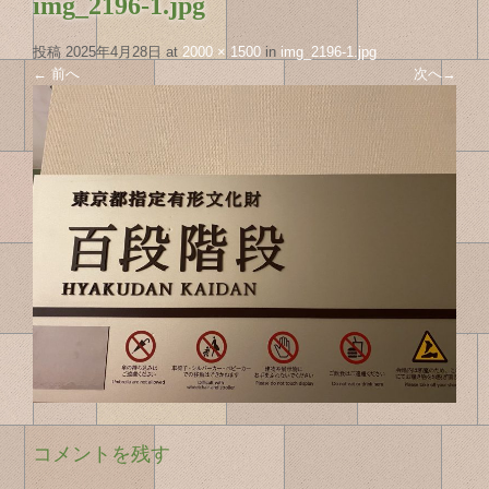
img_2196-1.jpg
投稿
2025年4月28日
at
2000 × 1500
in
img_2196-1.jpg
←
前へ
次へ
→
コメントを残す