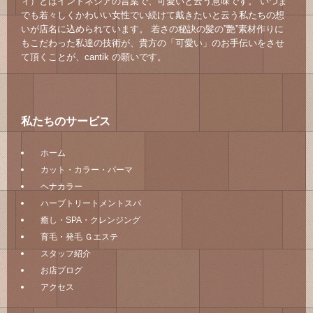
ィ）とはインドネシアの言葉で、可愛いと云う意味です。 いつま
でも若々しくかわいい女性でい続けて戴きたいと云う私たちの想
いが店名に込められています。 若さの秘訣の髪の”艶”素材作りに
もこだわった私達の技術が、貴方の「可愛い」のお手伝いをさせ
て頂くことが、cantik の願いです。
私たちのサービス
ホーム
カット・カラー・パーマ
ヘナカラー
ハーブトリートメントスパ
癒し・SPA・クレンジング
育毛・発毛 Ｇエステ
スタッフ紹介
お店ブログ
アクセス