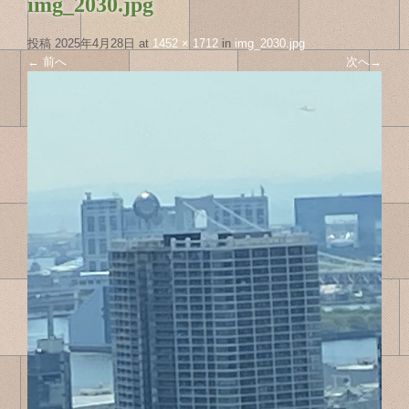
img_2030.jpg
投稿
2025年4月28日
at
1452 × 1712
in
img_2030.jpg
←
前へ
次へ
→