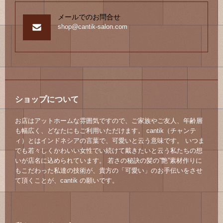
メールでのお問合せ
shop@cantik-salon.com
ショップについて
お店はアットホームな雰囲気ですので、ご家族やご友人、年齢層
も幅広く、どなたにもご利用いただけます。 cantik（チャンテ
ィ）とはインドネシアの言葉で、可愛いと云う意味です。 いつま
でも若々しくかわいい女性でい続けて戴きたいと云う私たちの想
いが店名に込められています。 若さの秘訣の髪の”艶”素材作りに
もこだわった私達の技術が、貴方の「可愛い」のお手伝いをさせ
て頂くことが、cantik の願いです。