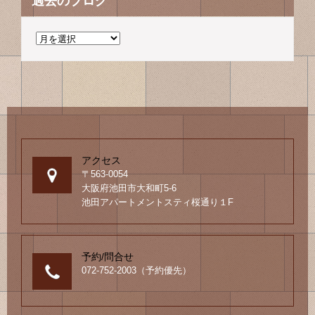
過去のブログ
過
去
の
ブ
ロ
グ
アクセス
〒563-0054
大阪府池田市大和町5-6
池田アパートメントスティ桜通り１F
予約/問合せ
072-752-2003（予約優先）