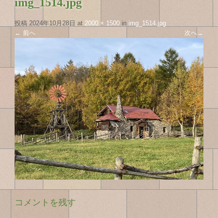
img_1514.jpg
投稿
2024年10月28日
at
2000 × 1500
in
img_1514.jpg
←
前へ
次へ
→
コメントを残す