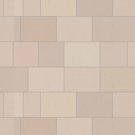
ブ
ロ
グ