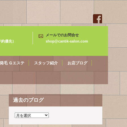
メールでのお問合せ
3（予約優先）
shop@cantik-salon.com
発毛 Ｇエステ
スタッフ紹介
お店ブログ
過去のブログ
過
去
の