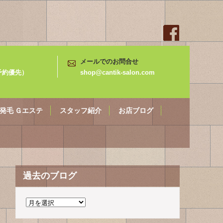
メールでのお問合せ
3（予約優先）
shop@cantik-salon.com
発毛 Ｇエステ
スタッフ紹介
お店ブログ
過去のブログ
過
去
の