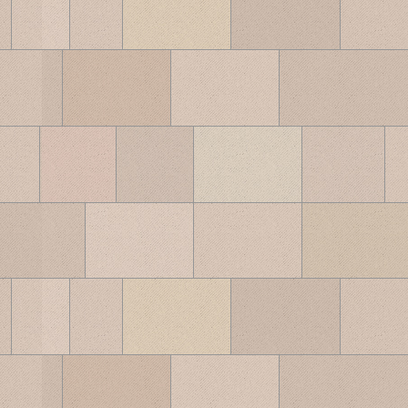
ブ
ロ
グ