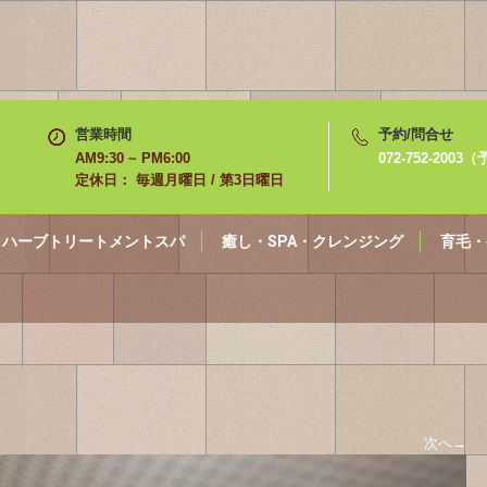
営業時間
予約/問合せ
AM9:30 ~ PM6:00
072-752-200
定休日： 毎週月曜日 / 第3日曜日
ハーブトリートメントスパ
癒し・SPA・クレンジング
育毛・
次へ
→