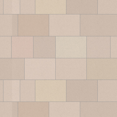
ブ
ロ
グ