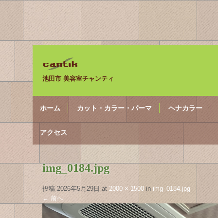
池田市 美容室チャンティ
ホーム
カット・カラー・パーマ
ヘナカラー
アクセス
img_0184.jpg
投稿
2026年5月29日
at
2000 × 1500
in
img_0184.jpg
←
前へ