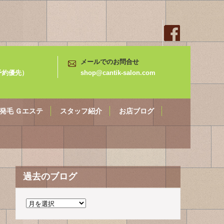
メールでのお問合せ
3（予約優先）
shop@cantik-salon.com
発毛 Ｇエステ
スタッフ紹介
お店ブログ
過去のブログ
過
去
の