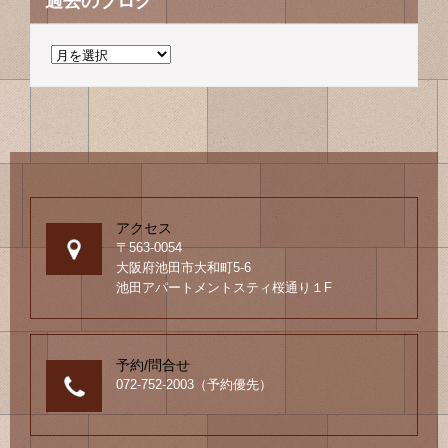
過去のブログ
過
去
の
ブ
ロ
グ
アクセス
〒563-0054
大阪府池田市大和町5-6
池田アパートメントスティ桜通り１F
予約/問合せ
072-752-2003（予約優先）