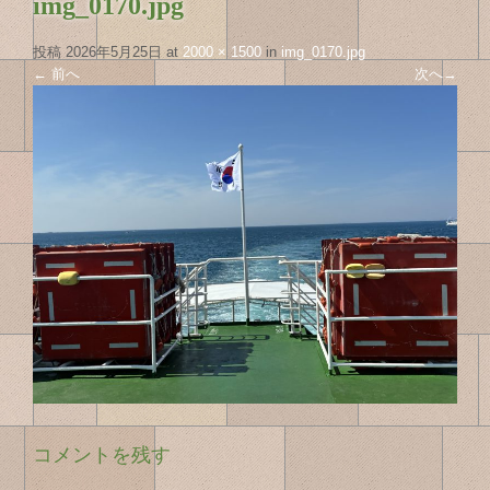
img_0170.jpg
投稿
2026年5月25日
at
2000 × 1500
in
img_0170.jpg
←
前へ
次へ
→
コメントを残す