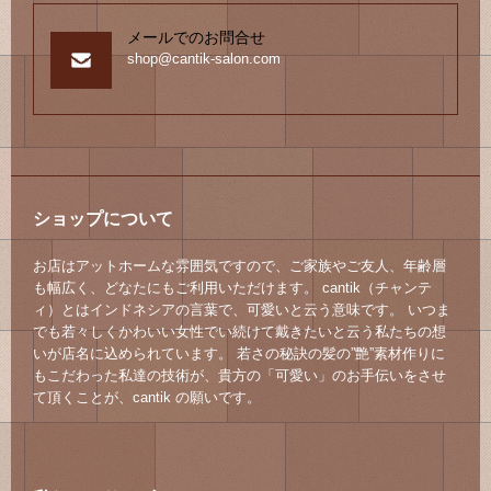
メールでのお問合せ
shop@cantik-salon.com
ショップについて
お店はアットホームな雰囲気ですので、ご家族やご友人、年齢層
も幅広く、どなたにもご利用いただけます。 cantik（チャンテ
ィ）とはインドネシアの言葉で、可愛いと云う意味です。 いつま
でも若々しくかわいい女性でい続けて戴きたいと云う私たちの想
いが店名に込められています。 若さの秘訣の髪の”艶”素材作りに
もこだわった私達の技術が、貴方の「可愛い」のお手伝いをさせ
て頂くことが、cantik の願いです。