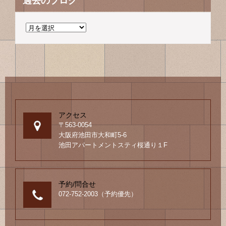
過去のブログ
過
去
の
ブ
ロ
グ
アクセス
〒563-0054
大阪府池田市大和町5-6
池田アパートメントスティ桜通り１F
予約/問合せ
072-752-2003（予約優先）