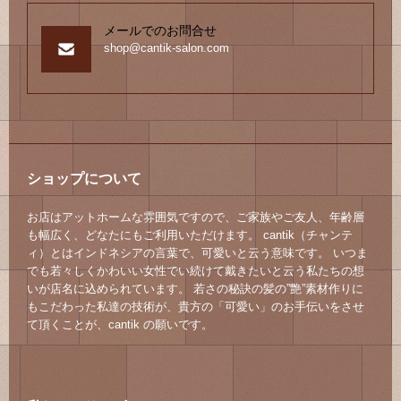
メールでのお問合せ
shop@cantik-salon.com
ショップについて
お店はアットホームな雰囲気ですので、ご家族やご友人、年齢層
も幅広く、どなたにもご利用いただけます。 cantik（チャンテ
ィ）とはインドネシアの言葉で、可愛いと云う意味です。 いつま
でも若々しくかわいい女性でい続けて戴きたいと云う私たちの想
いが店名に込められています。 若さの秘訣の髪の”艶”素材作りに
もこだわった私達の技術が、貴方の「可愛い」のお手伝いをさせ
て頂くことが、cantik の願いです。