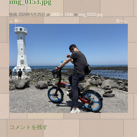
img_0153.jpg
投稿
2026年5月25日
at
2000 × 1500
in
img_0153.jpg
←
前へ
次へ
→
コメントを残す