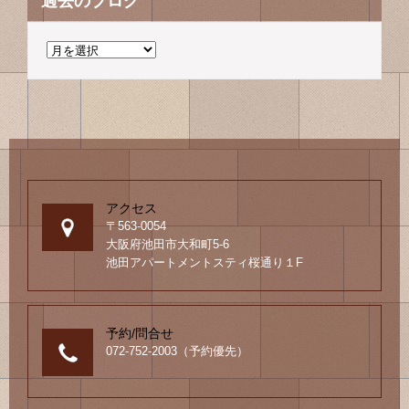
過去のブログ
過
去
の
ブ
ロ
グ
アクセス
〒563-0054
大阪府池田市大和町5-6
池田アパートメントスティ桜通り１F
予約/問合せ
072-752-2003（予約優先）