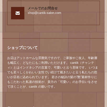
メールでのお問合せ
shop@cantik-salon.com
ショップについて
お店はアットホームな雰囲気ですので、ご家族やご友人、年齢層
も幅広く、どなたにもご利用いただけます。 cantik（チャンテ
ィ）とはインドネシアの言葉で、可愛いと云う意味です。 いつま
でも若々しくかわいい女性でい続けて戴きたいと云う私たちの想
いが店名に込められています。 若さの秘訣の髪の”艶”素材作りに
もこだわった私達の技術が、貴方の「可愛い」のお手伝いをさせ
て頂くことが、cantik の願いです。