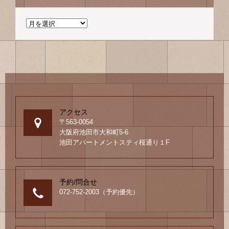
過
去
の
ブ
ロ
グ
アクセス
〒563-0054
大阪府池田市大和町5-6
池田アパートメントスティ桜通り１F
予約/問合せ
072-752-2003（予約優先）