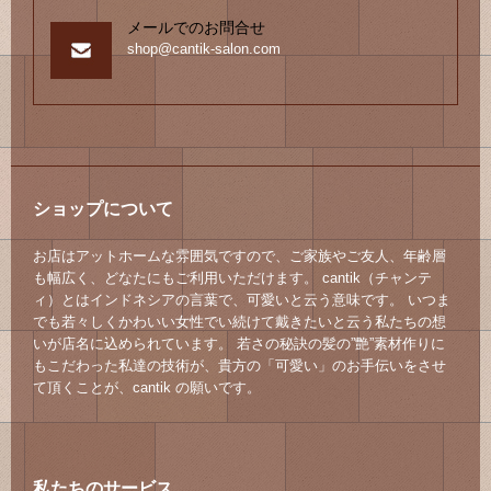
メールでのお問合せ
shop@cantik-salon.com
ショップについて
お店はアットホームな雰囲気ですので、ご家族やご友人、年齢層
も幅広く、どなたにもご利用いただけます。 cantik（チャンテ
ィ）とはインドネシアの言葉で、可愛いと云う意味です。 いつま
でも若々しくかわいい女性でい続けて戴きたいと云う私たちの想
いが店名に込められています。 若さの秘訣の髪の”艶”素材作りに
もこだわった私達の技術が、貴方の「可愛い」のお手伝いをさせ
て頂くことが、cantik の願いです。
私たちのサービス