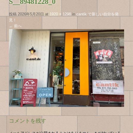
S__89481228_0
投稿
2026年5月20日
at
1920 × 1298
in
cantik で新しい自分を発
見！
←
前へ
コメントを残す