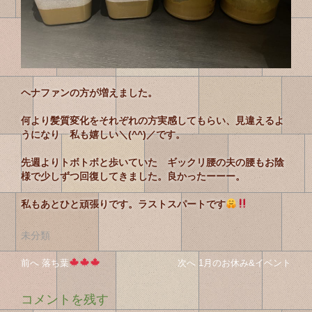
ヘナファンの方が増えました。
何より髪質変化をそれぞれの方実感してもらい、見違えるよ
うになり 私も嬉しい＼(^^)／です。
先週よりトボトボと歩いていた ギックリ腰の夫の腰もお陰
様で少しずつ回復してきました。良かったーーー。
私もあとひと頑張りです。ラストスパートです
未分類
投
投
前へ
前
落ち葉
次へ
次
1月のお休み&イベント
稿
の
の
稿
投
投
ナ
コメントを残す
の
稿
稿
ビ