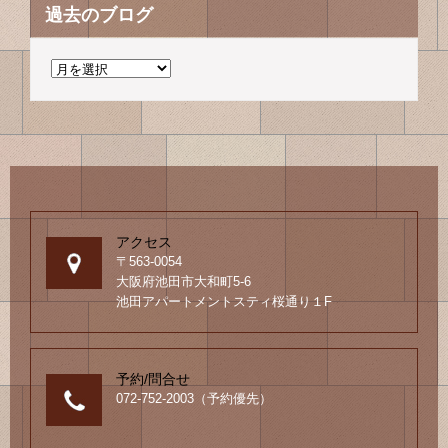
過去のブログ
過
去
の
ブ
ロ
グ
アクセス
〒563-0054
大阪府池田市大和町5-6
池田アパートメントスティ桜通り１F
予約/問合せ
072-752-2003（予約優先）