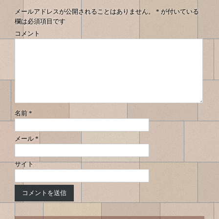
へ
へ
ゲ
ナ
メールアドレスが公開されることはありません。
*
が付いている
ー
欄は必須項目です
ビ
シ
コメント
ゲ
ョ
ン
ー
シ
ョ
ン
名前
*
メール
*
サイト