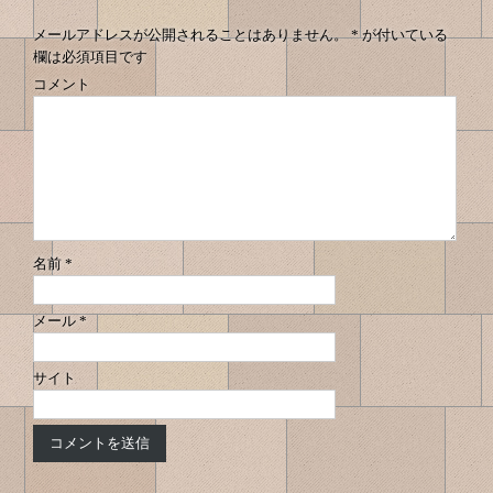
の
ビ
へ
へ
ゲ
ナ
メールアドレスが公開されることはありません。
*
が付いている
ー
欄は必須項目です
ビ
シ
コメント
ゲ
ョ
ン
ー
シ
ョ
ン
名前
*
メール
*
サイト