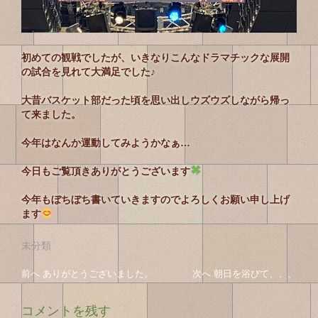
初めての観戦でしたが、いきなりこんなドラマチックな展開
の試合を見れて大満足でした♪
大昔バスケット部だった頃を思い出しウズウズしながら帰っ
て来ました。
今年はなんか運動してみようかなぁ…
今日もご覧頂きありがとうございます
今年もぼちぼち書いていきますのでよろしくお願い申し上げ
ます
未分類
投
投
前へ
前
ありがとうございました。
次へ
次
朝日を浴びて、、、
稿
の
の
稿
投
投
ナ
コメントを残す
稿
稿