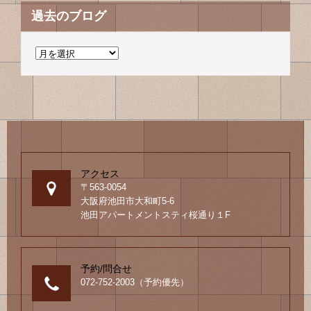
過去のブログ
過
去
の
ブ
ロ
グ
アクセス
〒563-0054
大阪府池田市大和町5-6
池田アパートメントスティ桜通り１F
予約/問合せ
072-752-2003（予約優先）