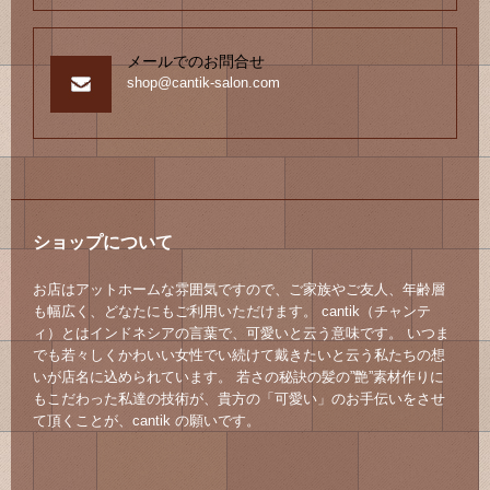
メールでのお問合せ
shop@cantik-salon.com
ショップについて
お店はアットホームな雰囲気ですので、ご家族やご友人、年齢層
も幅広く、どなたにもご利用いただけます。 cantik（チャンテ
ィ）とはインドネシアの言葉で、可愛いと云う意味です。 いつま
でも若々しくかわいい女性でい続けて戴きたいと云う私たちの想
いが店名に込められています。 若さの秘訣の髪の”艶”素材作りに
もこだわった私達の技術が、貴方の「可愛い」のお手伝いをさせ
て頂くことが、cantik の願いです。