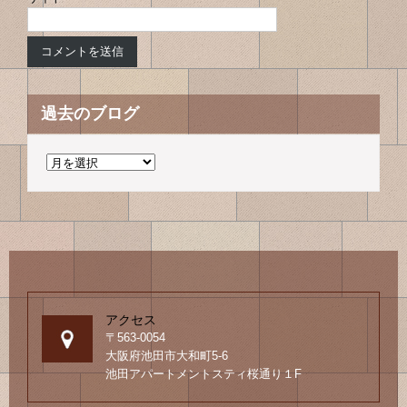
過去のブログ
過
去
の
ブ
ロ
グ
アクセス
〒563-0054
大阪府池田市大和町5-6
池田アパートメントスティ桜通り１F