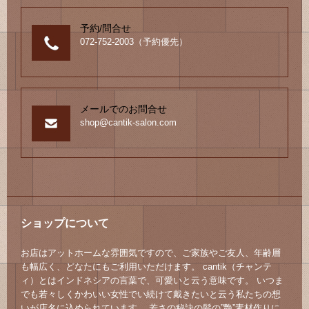
予約/問合せ
072-752-2003（予約優先）
メールでのお問合せ
shop@cantik-salon.com
ショップについて
お店はアットホームな雰囲気ですので、ご家族やご友人、年齢層
も幅広く、どなたにもご利用いただけます。 cantik（チャンテ
ィ）とはインドネシアの言葉で、可愛いと云う意味です。 いつま
でも若々しくかわいい女性でい続けて戴きたいと云う私たちの想
いが店名に込められています。 若さの秘訣の髪の”艶”素材作りに