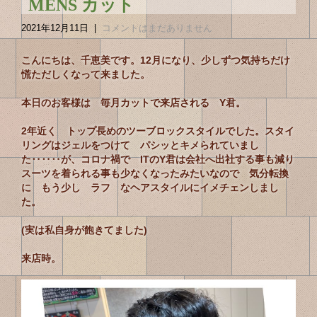
MENS カット
2021年12月11日
|
コメントはまだありません
こんにちは、千恵美です。
12月になり、少しずつ気持ちだけ
慌ただしくなって来ました。
本日のお客様は 毎月カットで来店される Y君。
2年近く トップ長めのツーブロックスタイルでした。スタイ
リングはジェルをつけて パシッとキメられていまし
た‥‥‥が、コロナ禍で ITのY君は会社へ出社する事も減り
スーツを着られる事も少なくなったみたいなので 気分転換
に もう少し ラフ なヘアスタイルにイメチェンしまし
た。
(実は私自身が飽きてました)
来店時。