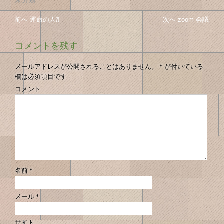
未分類
投
投
前へ
前
運命の人⁈
次へ
次
zoom 会議
稿
の
の
稿
投
投
ナ
コメントを残す
の
稿
稿
ビ
へ
へ
ゲ
ナ
メールアドレスが公開されることはありません。
*
が付いている
ー
欄は必須項目です
ビ
シ
コメント
ゲ
ョ
ン
ー
シ
ョ
ン
名前
*
メール
*
サイト