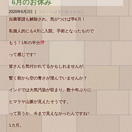
6月のお休み
2020年6月2日
|
コメントはまだありません
自粛要請も解除され、気がつけば早6月！
私個人的にも4月に入院、手術となったもので
もう！1年の半分
って感じです
?
皆さんも気付かれてるかもしれませんが、
暫く前から空の青さが澄んでいませんか？
インドでは大気汚染が収まり、数十年ぶりに
ヒマラヤ山脈が見えたそうです。
って言うか、今まで見えなかったんですね
?
1カ月。