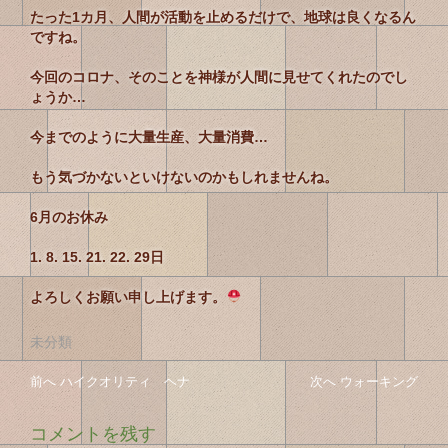
たった1カ月、人間が活動を止めるだけで、地球は良くなるん
ですね。
今回のコロナ、そのことを神様が人間に見せてくれたのでし
ょうか…
今までのように大量生産、大量消費…
もう気づかないといけないのかもしれませんね。
6月のお休み
1. 8. 15. 21. 22. 29日
よろしくお願い申し上げます。
未分類
投
投
前へ
前
ハイクオリティ ヘナ
次へ
次
ウォーキング
稿
の
の
稿
投
投
ナ
コメントを残す
の
稿
稿