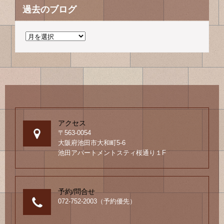
過去のブログ
過
去
の
ブ
ロ
グ
アクセス
〒563-0054
大阪府池田市大和町5-6
池田アパートメントスティ桜通り１F
予約/問合せ
072-752-2003（予約優先）