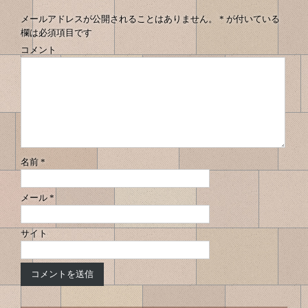
ビ
へ
へ
ゲ
ナ
メールアドレスが公開されることはありません。
*
が付いている
ー
欄は必須項目です
ビ
シ
コメント
ゲ
ョ
ン
ー
シ
ョ
ン
名前
*
メール
*
サイト