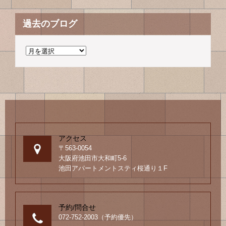
過去のブログ
過
去
の
ブ
ロ
グ
アクセス
〒563-0054
大阪府池田市大和町5-6
池田アパートメントスティ桜通り１F
予約/問合せ
072-752-2003（予約優先）