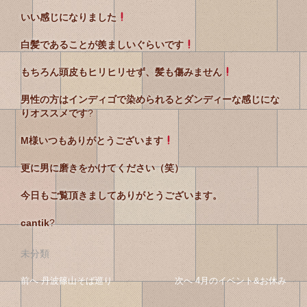
いい感じになりました
白髪であることが羨ましいぐらいです
もちろん頭皮もヒリヒリせず、髪も傷みません
男性の方はインディゴで染められるとダンディーな感じにな
りオススメです
?
M様いつもありがとうございます
更に男に磨きをかけてください（笑）
今日もご覧頂きましてありがとうございます。
cantik
?
未分類
投
投
前へ
前
丹波篠山そば巡り
次へ
次
4月のイベント&お休み
稿
の
の
稿