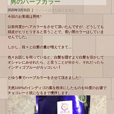
男のハーブカラー
2020年3月31日
|
コメントはまだありません
今回のお客様は男性
?
以前何度かヘアカラーをさせて頂いたんですが、どうしても
頭皮がヒリヒリすると言うことで、長い間カラーはしていま
せんでした。
しかし、段々と白髪の量が増えてきて…
色々お話しを伺っていると、白髪を隠すより白髪を活かして
オシャレにみせれたら、と言うことが分かり、それだったら
インディゴブルーがカッコいい
とゆう事でハーブカラーをさせて頂きました
?
天然100%のインディゴの葉を粉末にしたものを50度のお湯で
チョコレート状になるまで攪拌します。