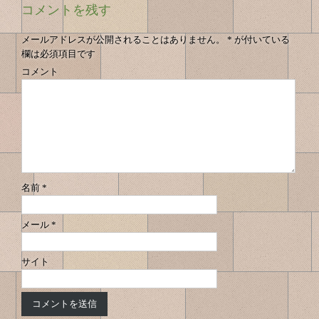
投
投
ナ
コメントを残す
の
稿
稿
ビ
へ
へ
ゲ
ナ
メールアドレスが公開されることはありません。
*
が付いている
ー
欄は必須項目です
ビ
シ
コメント
ゲ
ョ
ン
ー
シ
ョ
ン
名前
*
メール
*
サイト