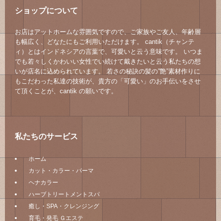
ショップについて
お店はアットホームな雰囲気ですので、ご家族やご友人、年齢層
も幅広く、どなたにもご利用いただけます。 cantik（チャンテ
ィ）とはインドネシアの言葉で、可愛いと云う意味です。 いつま
でも若々しくかわいい女性でい続けて戴きたいと云う私たちの想
いが店名に込められています。 若さの秘訣の髪の”艶”素材作りに
もこだわった私達の技術が、貴方の「可愛い」のお手伝いをさせ
て頂くことが、cantik の願いです。
私たちのサービス
ホーム
カット・カラー・パーマ
ヘナカラー
ハーブトリートメントスパ
癒し・SPA・クレンジング
育毛・発毛 Ｇエステ