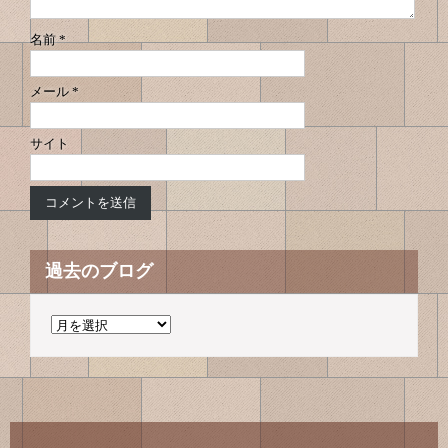
ン
名前
*
メール
*
サイト
過去のブログ
過
去
の
ブ
ロ
グ