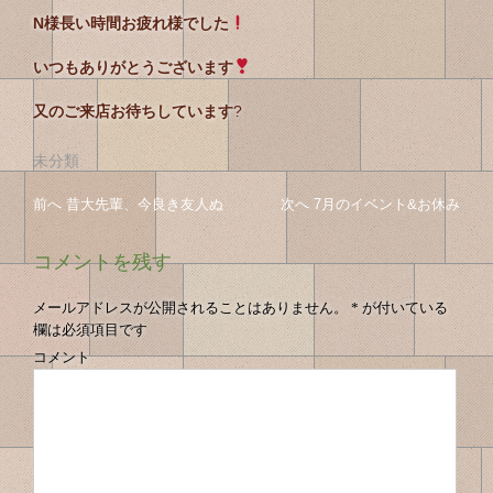
N様長い時間お疲れ様でした
いつもありがとうございます
又のご来店お待ちしています
?
未分類
投
投
前へ
前
昔大先輩、今良き友人ぬ
次へ
次
7月のイベント&お休み
稿
の
の
稿
投
投
ナ
コメントを残す
の
稿
稿
ビ
へ
へ
ゲ
ナ
メールアドレスが公開されることはありません。
*
が付いている
ー
欄は必須項目です
ビ
シ
コメント
ゲ
ョ
ン
ー
シ
ョ