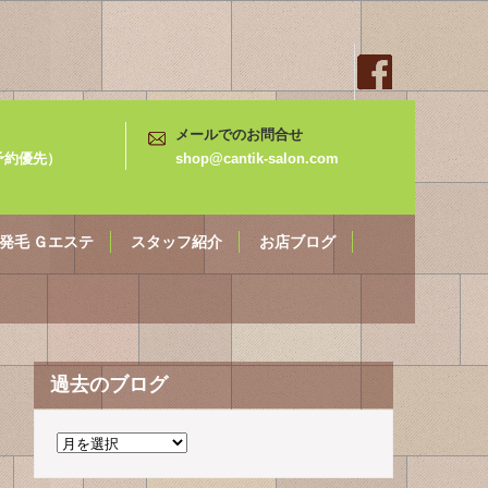
メールでのお問合せ
3（予約優先）
shop@cantik-salon.com
発毛 Ｇエステ
スタッフ紹介
お店ブログ
過去のブログ
過
去
の