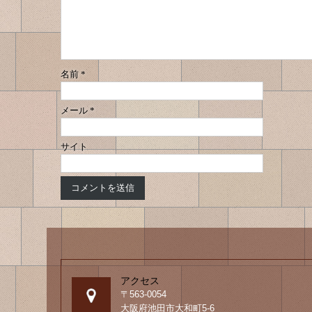
ン
ー
シ
ョ
ン
名前
*
メール
*
サイト
アクセス
〒563-0054
大阪府池田市大和町5-6