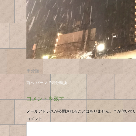
未分類
投
投
前へ
前
パーマで気分転換
稿
の
稿
投
ナ
コメントを残す
の
稿
ビ
へ
ゲ
ナ
メールアドレスが公開されることはありません。
*
が付いて
ー
コメント
ビ
シ
ゲ
ョ