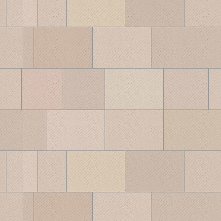
ブ
ロ
グ