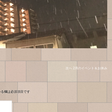
次へ
次
2月のイベント＆お休み
の
投
稿
へ
いる欄は必須項目です